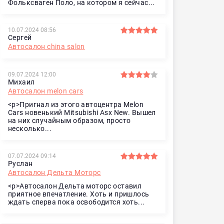
Фольксваген Поло, на котором я сейчас...
10.07.2024 08:56
Сергей
Автосалон china salon
09.07.2024 12:00
Михаил
Автосалон melon cars
<p>Пригнал из этого автоцентра Melon
Cars новенький Mitsubishi Asx New. Вышел
на них случайным образом, просто
несколько...
07.07.2024 09:14
Руслан
Автосалон Дельта Моторс
<p>Автосалон Дельта моторс оставил
приятное впечатление. Хоть и пришлось
ждать сперва пока освободится хоть...