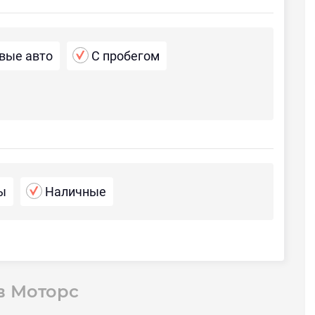
вые авто
С пробегом
ы
Наличные
в Моторс