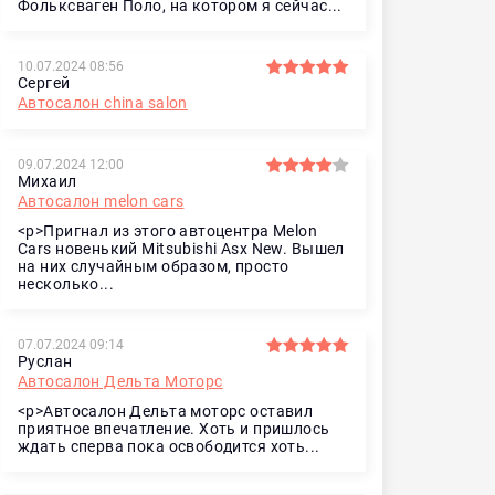
Фольксваген Поло, на котором я сейчас...
10.07.2024 08:56
Сергей
Автосалон china salon
09.07.2024 12:00
Михаил
Автосалон melon cars
<p>Пригнал из этого автоцентра Melon
Cars новенький Mitsubishi Asx New. Вышел
на них случайным образом, просто
несколько...
07.07.2024 09:14
Руслан
Автосалон Дельта Моторс
<p>Автосалон Дельта моторс оставил
приятное впечатление. Хоть и пришлось
ждать сперва пока освободится хоть...