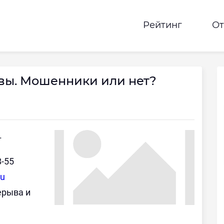
Рейтинг
О
вы. Мошенники или нет?
.
8-55
ru
рерыва и