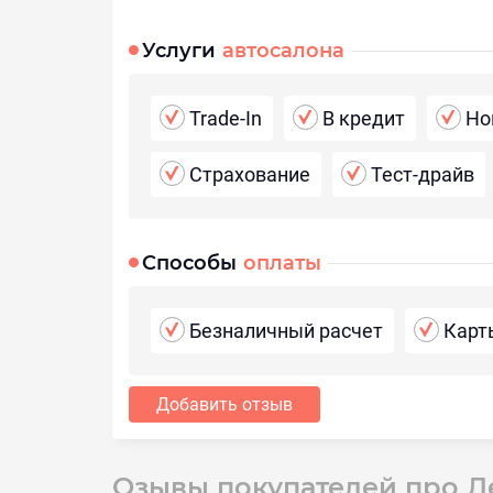
Услуги
автосалона
Trade-In
В кредит
Но
Страхование
Тест-драйв
Способы
оплаты
Безналичный расчет
Карт
Добавить отзыв
Озывы покупателей про Л