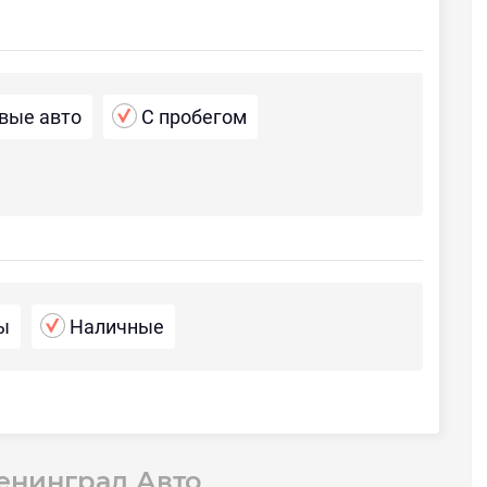
вые авто
С пробегом
ы
Наличные
енинград Авто