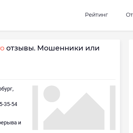
Рейтинг
О
то
отзывы. Мошенники или
рбург,
5-35-54
ерерыва и