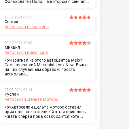
Фольксваген Поло, на котором я сейчас...
10.07.2024 08:56
Сергей
Автосалон china salon
09.07.2024 12:00
Михаил
Автосалон melon cars
<p>Пригнал из этого автоцентра Melon
Cars новенький Mitsubishi Asx New. Вышел
на них случайным образом, просто
несколько...
07.07.2024 09:14
Руслан
Автосалон Дельта Моторс
<p>Автосалон Дельта моторс оставил
приятное впечатление. Хоть и пришлось
ждать сперва пока освободится хоть...