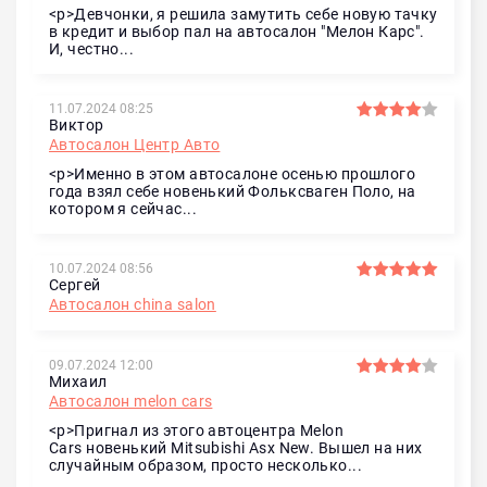
<p>Девчонки, я решила замутить себе новую тачку
в кредит и выбор пал на автосалон "Мелон Карс".
И, честно...
11.07.2024 08:25
Виктор
Автосалон Центр Авто
<p>Именно в этом автосалоне осенью прошлого
года взял себе новенький Фольксваген Поло, на
котором я сейчас...
10.07.2024 08:56
Сергей
Автосалон china salon
09.07.2024 12:00
Михаил
Автосалон melon cars
<p>Пригнал из этого автоцентра Melon
Cars новенький Mitsubishi Asx New. Вышел на них
случайным образом, просто несколько...