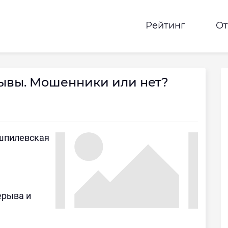
Рейтинг
О
ывы. Мошенники или нет?
ашпилевская
рерыва и