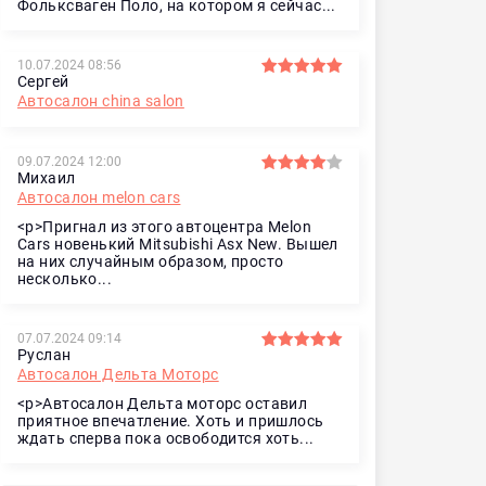
Фольксваген Поло, на котором я сейчас...
10.07.2024 08:56
Сергей
Автосалон china salon
09.07.2024 12:00
Михаил
Автосалон melon cars
<p>Пригнал из этого автоцентра Melon
Cars новенький Mitsubishi Asx New. Вышел
на них случайным образом, просто
несколько...
07.07.2024 09:14
Руслан
Автосалон Дельта Моторс
<p>Автосалон Дельта моторс оставил
приятное впечатление. Хоть и пришлось
ждать сперва пока освободится хоть...