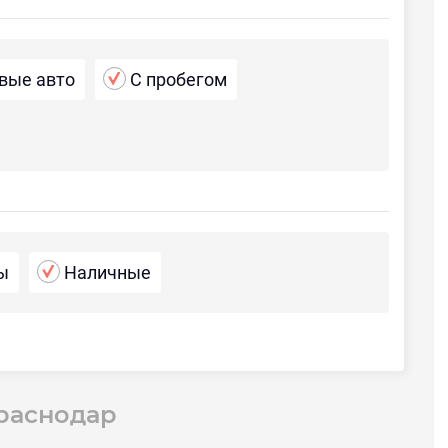
вые авто
С пробегом
ы
Наличные
раснодар