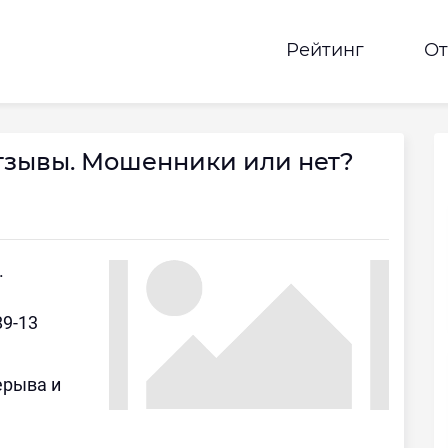
Рейтинг
О
тзывы. Мошенники или нет?
.
89-13
рерыва и