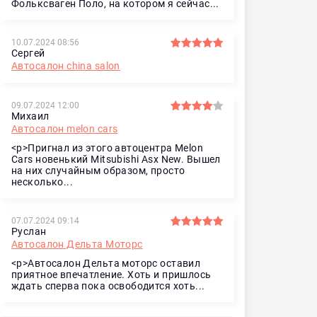
Фольксваген Поло, на котором я сейчас...
10.07.2024 08:56
Сергей
Автосалон china salon
09.07.2024 12:00
Михаил
Автосалон melon cars
<p>Пригнал из этого автоцентра Melon
Cars новенький Mitsubishi Asx New. Вышел
на них случайным образом, просто
несколько...
07.07.2024 09:14
Руслан
Автосалон Дельта Моторс
<p>Автосалон Дельта моторс оставил
приятное впечатление. Хоть и пришлось
ждать сперва пока освободится хоть...