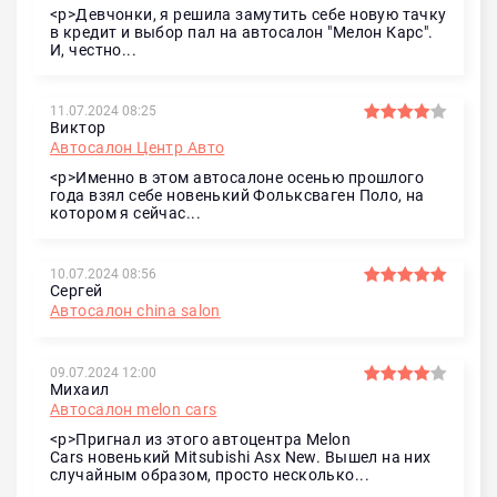
<p>Девчонки, я решила замутить себе новую тачку
в кредит и выбор пал на автосалон "Мелон Карс".
И, честно...
11.07.2024 08:25
Виктор
Автосалон Центр Авто
<p>Именно в этом автосалоне осенью прошлого
года взял себе новенький Фольксваген Поло, на
котором я сейчас...
10.07.2024 08:56
Сергей
Автосалон china salon
09.07.2024 12:00
Михаил
Автосалон melon cars
<p>Пригнал из этого автоцентра Melon
Cars новенький Mitsubishi Asx New. Вышел на них
случайным образом, просто несколько...