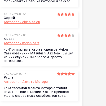
Фольксваген Поло, на котором я сейчас...
10.07.2024 08:56
Сергей
Автосалон china salon
09.07.2024 12:00
Михаил
Автосалон melon cars
<p>Пригнал из этого автоцентра Melon
Cars новенький Mitsubishi Asx New. Вышел
на них случайным образом, просто
несколько...
07.07.2024 09:14
Руслан
Автосалон Дельта Моторс
<p>Автосалон Дельта моторс оставил
приятное впечатление. Хоть и пришлось
ждать сперва пока освободится хоть...