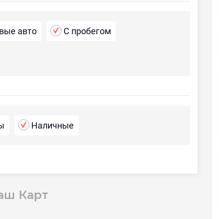
вые авто
С пробегом
ы
Наличные
аш Карт