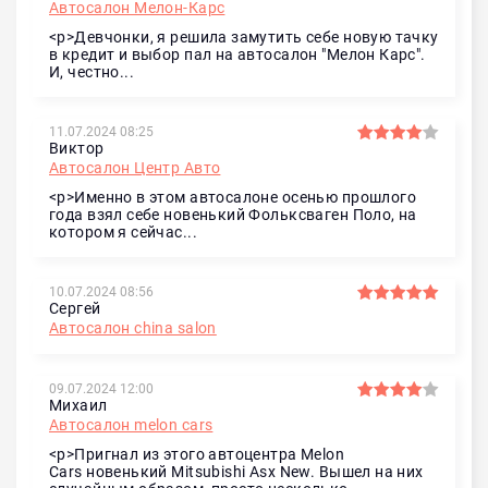
Автосалон Мелон-Карс
<p>Девчонки, я решила замутить себе новую тачку
в кредит и выбор пал на автосалон "Мелон Карс".
И, честно...
11.07.2024 08:25
Виктор
Автосалон Центр Авто
<p>Именно в этом автосалоне осенью прошлого
года взял себе новенький Фольксваген Поло, на
котором я сейчас...
10.07.2024 08:56
Сергей
Автосалон china salon
09.07.2024 12:00
Михаил
Автосалон melon cars
<p>Пригнал из этого автоцентра Melon
Cars новенький Mitsubishi Asx New. Вышел на них