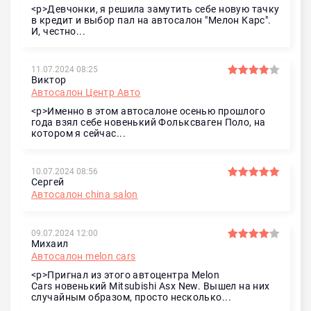
<p>Девчонки, я решила замутить себе новую тачку
в кредит и выбор пал на автосалон "Мелон Карс".
И, честно...
11.07.2024 08:25
Виктор
Автосалон Центр Авто
<p>Именно в этом автосалоне осенью прошлого
года взял себе новенький Фольксваген Поло, на
котором я сейчас...
10.07.2024 08:56
Сергей
Автосалон china salon
09.07.2024 12:00
Михаил
Автосалон melon cars
<p>Пригнал из этого автоцентра Melon
Cars новенький Mitsubishi Asx New. Вышел на них
случайным образом, просто несколько...