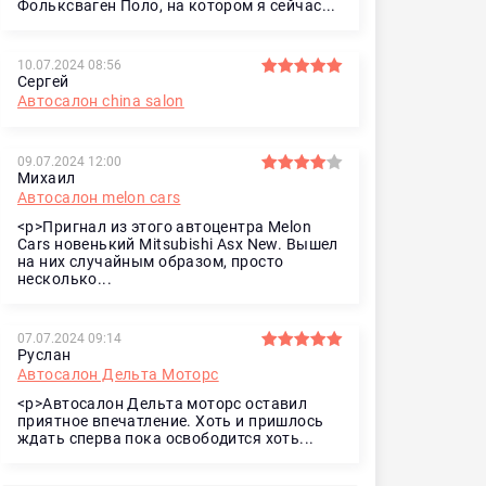
Фольксваген Поло, на котором я сейчас...
10.07.2024 08:56
Сергей
Автосалон china salon
09.07.2024 12:00
Михаил
Автосалон melon cars
<p>Пригнал из этого автоцентра Melon
Cars новенький Mitsubishi Asx New. Вышел
на них случайным образом, просто
несколько...
07.07.2024 09:14
Руслан
Автосалон Дельта Моторс
<p>Автосалон Дельта моторс оставил
приятное впечатление. Хоть и пришлось
ждать сперва пока освободится хоть...