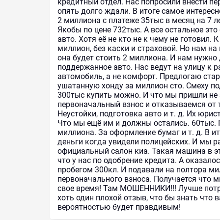
кредитный отдел. Нас попросили внести пе
опять долго ждали. В итоге самое интерес
2 миллиона с платеже 35тыс в месяц на 7 
Якобы по цене 732тыс. А все остальное это 
авто. Хотя её не кто не к чему не готовил. 
миллион, без каски и страховой. Но нам на
она будет стоить 2 миллиона. И нам нужно 
поддержанное авто. Нас ведут на улицу к
автомобиль, а не комфорт. Предлогаю стар
ушатанную хонду за миллион сто. Смеху по
300тыс купить можно. И что мы пришли не 
первоначальный взнос и отказываемся от т
Неустойки, подготовка авто и т. д. Их юрис
Что мы ещё им и должны остались. 60тыс. 
миллиона. За оформление бумаг и т. д. В и
деньги когда увидели полицейских. И мы 
официальный салон киа. Такая машина в э
что у нас по одобрение кредита. А оказало
пробегом 300кл. И подавали на полтора ми
первоначального взноса. Получается что м
свое время! Там МОШЕННИКИ!!! Лучше потр
хоть один плохой отзыв, что бы знать что
вероятностью будет правдивым!