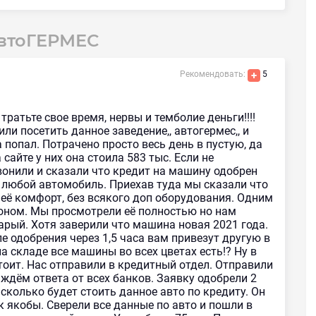
АвтоГЕРМЕС
Рекомендовать:
+
5
тратьте свое время, нервы и темболие деньги!!!!
ли посетить данное заведение,, автогермес,, и
 попал. Потрачено просто весь день в пустую, да
 сайте у них она стоила 583 тыс. Если не
вонили и сказали что кредит на машину одобрен
 любой автомобиль. Приехав туда мы сказали что
её комфорт, без всякого доп оборудования. Одним
оном. Мы просмотрели её полностью но нам
тарый. Хотя заверили что машина новая 2021 года.
ле одобрения через 1,5 часа вам привезут другую в
на складе все машины во всех цветах есть!? Ну в
тоит. Нас отправили в кредитный отдел. Отправили
ждём ответа от всех банков. Заявку одобрели 2
сколько будет стоить данное авто по кредиту. Он
к якобы. Сверели все данные по авто и пошли в