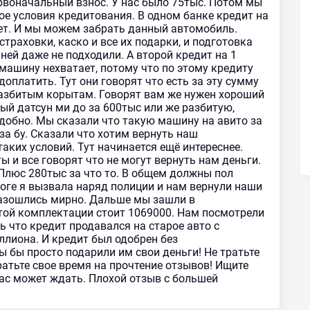
рвоначальный взнос. У нас было 75тыс. Потом мы
ное условия кредитования. В одном банке кредит на
лет. И мы можем забрать данный автомобиль.
страховки, каско и все их подарки, и подготовка
К ней даже не подходили. А второй кредит на 1
 машину нехватает, потому что по этому кредиту
доплатить. Тут они говорят что есть за эту сумму
 разбитым корытам. Говорят вам же нужен хороший
ый датсун ми до за 600тыс или же разбитую,
добно. Мы сказали что такую машину на авито за
за бу. Сказали что хотим вернуть наш
аких условий. Тут начинается ещё интереснее.
ты и все говорят что не могут вернуть нам деньги.
Плюс 280тыс за что то. В общем должны пол
тоге я вызвала наряд полиции и нам вернули наши
разошлись мирно. Дальше мы зашли в
той комплектации стоит 1069000. Нам посмотрели
сь что кредит продавался на старое авто с
ллиона. И кредит был одобрен без
ы бы просто подарили им свои деньги! Не тратьте
атьте свое время на прочтение отзывов! Ищите
 вас может ждать. Плохой отзыв с большей