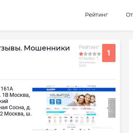
Рейтинг
О
тзывы. Мошенники
Рейтинг
1
отзывы: 1
просмотры:
3655
 161А
. 1В Москва,
ский
ная Сосна, д.
 2 Москва, ш.