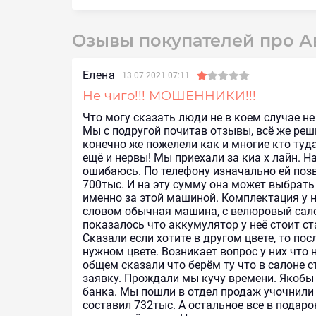
Озывы покупателей про 
Елена
13.07.2021 07:11
Не чиго!!! МОШЕННИКИ!!!
Что могу сказать люди не в коем случае не 
Мы с подругой почитав отзывы, всё же реши
конечно же пожелели как и многие кто туда
ещё и нервы! Мы приехали за киа х лайн. На
ошибаюсь. По телефону изначально ей поз
700тыс. И на эту сумму она может выбрать
именно за этой машиной. Комплектация у н
словом обычная машина, с велюровый сал
показалось что аккумулятор у неё стоит с
Сказали если хотите в другом цвете, то пос
нужном цвете. Возникает вопрос у них что 
общем сказали что берём ту что в салоне с
заявку. Прождали мы кучу времени. Якобы 
банка. Мы пошли в отдел продаж учочнили 
составил 732тыс. А остальное все в подаро