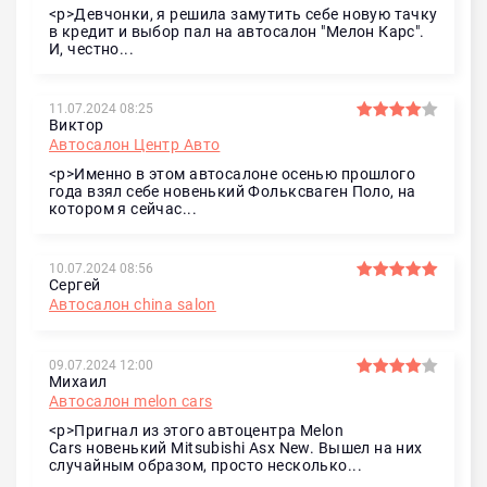
<p>Девчонки, я решила замутить себе новую тачку
в кредит и выбор пал на автосалон "Мелон Карс".
И, честно...
11.07.2024 08:25
Виктор
Автосалон Центр Авто
<p>Именно в этом автосалоне осенью прошлого
года взял себе новенький Фольксваген Поло, на
котором я сейчас...
10.07.2024 08:56
Сергей
Автосалон china salon
09.07.2024 12:00
Михаил
Автосалон melon cars
<p>Пригнал из этого автоцентра Melon
Cars новенький Mitsubishi Asx New. Вышел на них
случайным образом, просто несколько...